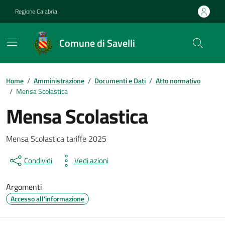
Vai ai contenuti
Vai al footer
Regione Calabria
Comune di Savelli
Home
/
Amministrazione
/
Documenti e Dati
/
Atto normativo
/
Mensa Scolastica
Mensa Scolastica
Dettagli del documento
Mensa Scolastica tariffe 2025
Condividi
Vedi azioni
Argomenti
Accesso all'informazione