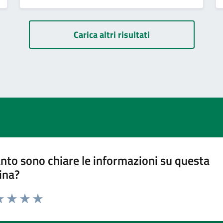
Carica altri risultati
nto sono chiare le informazioni su questa
ina?
a 1 stelle su 5
luta 2 stelle su 5
Valuta 3 stelle su 5
Valuta 4 stelle su 5
Valuta 5 stelle su 5