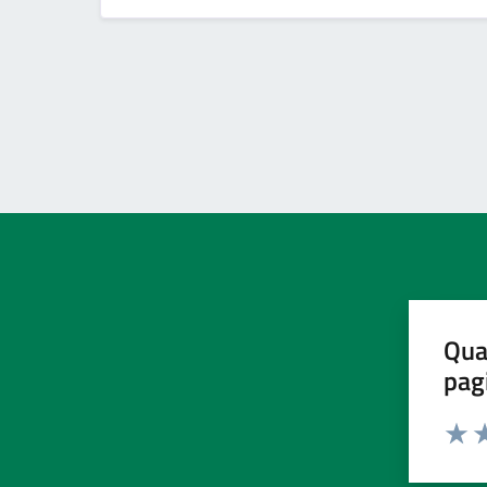
Qua
pag
Valut
Va