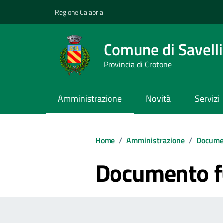
Vai ai contenuti
Vai al footer
Regione Calabria
Comune di Savelli
Provincia di Crotone
Amministrazione
Novità
Servizi
Home
/
Amministrazione
/
Documen
Documento f